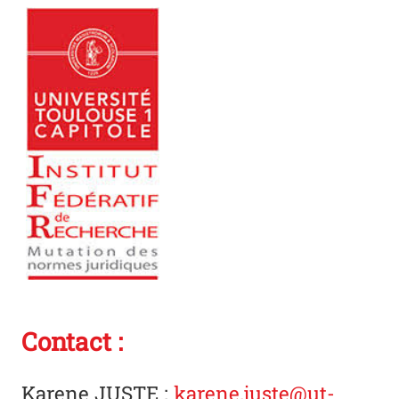
Photo
Contact :
Karene JUSTE
:
karene.juste@ut-