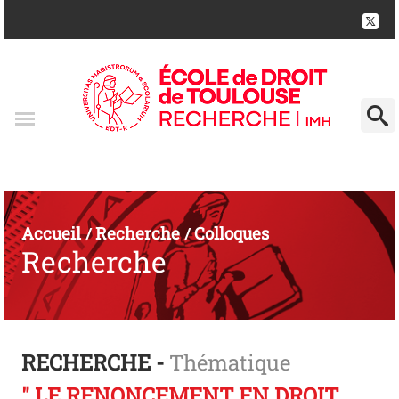
Accueil
Recherche
Colloques
/
/
Recherche
RECHERCHE -
Thématique
" LE RENONCEMENT EN DROIT