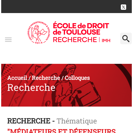
Accueil
Recherche
Colloques
/
/
Recherche
RECHERCHE -
Thématique
"MÉDIATEURS ET DÉFENSEURS