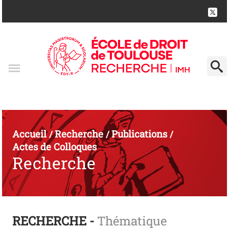
Accueil
Recherche
Publications
/
/
/
Actes de Colloques
Recherche
RECHERCHE -
Thématique