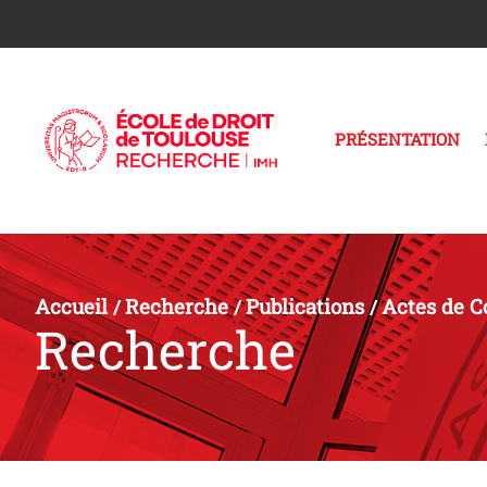
PRÉSENTATION
Accueil
Recherche
Publications
Actes de C
/
/
/
Recherche