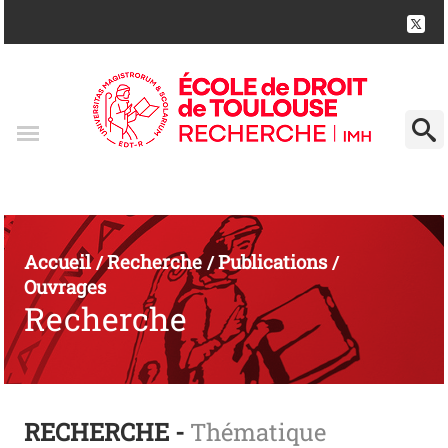
Accueil
Recherche
Publications
/
/
/
Ouvrages
Recherche
RECHERCHE -
Thématique