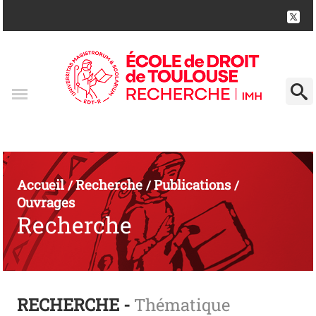
Accueil
Recherche
Publications
/
/
/
Ouvrages
Recherche
RECHERCHE -
Thématique