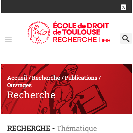
Accueil
Recherche
Publications
/
/
/
Ouvrages
Recherche
RECHERCHE -
Thématique