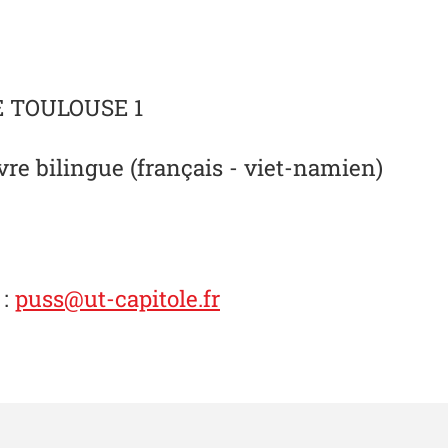
E TOULOUSE 1
ivre bilingue (français - viet-namien)
:
puss@ut-capitole.fr