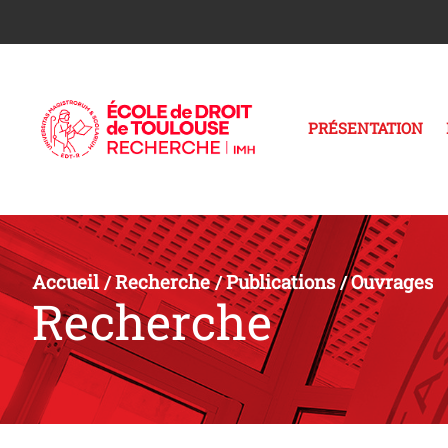
PRÉSENTATION
Accueil
Recherche
Publications
Ouvrages
/
/
/
Recherche