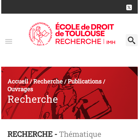
Accueil
Recherche
Publications
/
/
/
Ouvrages
Recherche
RECHERCHE -
Thématique