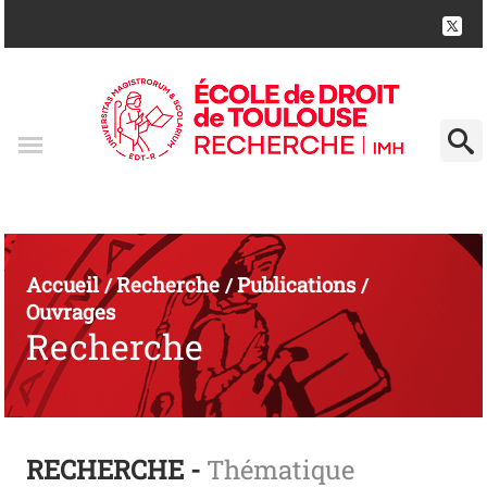
Accueil
Recherche
Publications
/
/
/
Ouvrages
Recherche
RECHERCHE -
Thématique